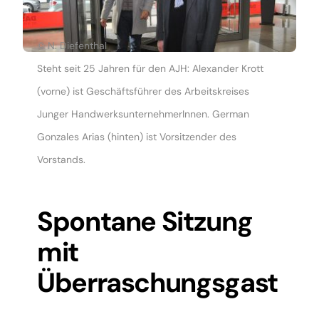
© N. Diefenthal
Steht seit 25 Jahren für den AJH: Alexander Krott
(vorne) ist Geschäftsführer des Arbeitskreises
Junger HandwerksunternehmerInnen. German
Gonzales Arias (hinten) ist Vorsitzender des
Vorstands.
Spontane Sitzung
mit
Überraschungsgast